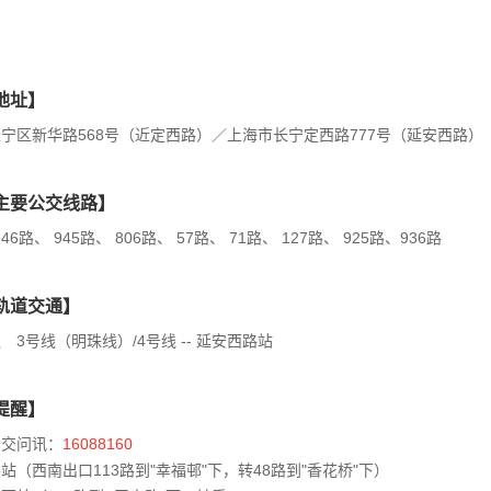
地址】
宁区新华路568号（近定西路）／上海市长宁定西路777号（延安西路）
主要公交线路】
946路、 945路、 806路、 57路、 71路、 127路、 925路、936路
轨道交通】
 3号线（明珠线）/4号线 -- 延安西路站
提醒】
公交问讯：
16088160
站（西南出口113路到"幸福邨"下，转48路到"香花桥"下）